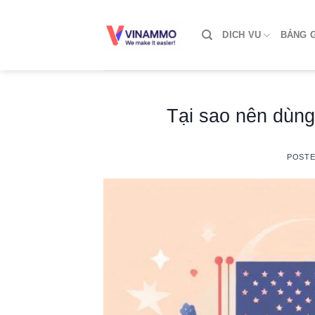
Skip
to
DICH VU
BẢNG G
content
Tại sao nên dùn
POST