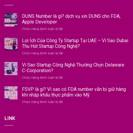
DUNS Number là gì? dịch vụ xin DUNS cho FDA,
Apple Developer
ở
Chức năng bình luận bị tắt
DUNS
Number
Lợi Ích Của Công Ty Startup Tại UAE – Vì Sao Dubai
là
Thu Hút Startup Công Nghệ?
gì?
ở
Chức năng bình luận bị tắt
dịch
Lợi
vụ
Ích
Vì Sao Startup Công Nghệ Thường Chọn Delaware
xin
Của
DUNS
C-Corporation?
Công
cho
ở
Chức năng bình luận bị tắt
Ty
FDA,
Vì
Startup
Apple
Sao
FSVP là gì? Vì sao có FDA number vẫn bị giữ hàng
Tại
Developer
Startup
UAE
khi nhập khẩu thực phẩm vào Mỹ
Công
–
ở
Chức năng bình luận bị tắt
Nghệ
Vì
FSVP
Thường
Sao
là
Chọn
Dubai
gì?
LINK
Delaware
Thu
Vì
C-
Hút
sao
Corporation?
Startup
có