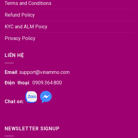
Công
Terms and Conditions
FDA
Nghệ?
number
Refund Policy
vẫn
bị
giữ
KYC and ALM Poicy
hàng
khi
Privacy Policy
nhập
khẩu
thực
LIÊN HỆ
phẩm
vào
Mỹ
Email
:
support@vinammo.com
Điện thoại
: 0909.364.800
Chat on:
NEWSLETTER SIGNUP