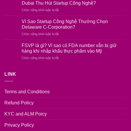
là
Dubai Thu Hút Startup Công Nghệ?
gì?
ở
Chức năng bình luận bị tắt
dịch
Lợi
vụ
Ích
xin
Vì Sao Startup Công Nghệ Thường Chọn
Của
DUNS
Delaware C-Corporation?
Công
cho
ở
Chức năng bình luận bị tắt
Ty
FDA,
Vì
Startup
Apple
Sao
Tại
FSVP là gì? Vì sao có FDA number vẫn bị giữ
Developer
Startup
UAE
hàng khi nhập khẩu thực phẩm vào Mỹ
Công
–
ở
Chức năng bình luận bị tắt
Nghệ
Vì
FSVP
Thường
Sao
là
Chọn
Dubai
gì?
LINK
Delaware
Thu
Vì
C-
Hút
sao
Corporation?
Startup
có
Công
Terms and Conditions
FDA
Nghệ?
number
Refund Policy
vẫn
bị
giữ
KYC and ALM Poicy
hàng
khi
Privacy Policy
nhập