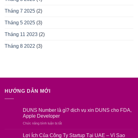
Tháng 7 2025
(2)
Tháng 5 2025
(3)
Tháng 11 2023
(2)
Tháng 8 2022
(3)
HƯỚNG DẪN MỚI
DUNS Number là gì? dịch vụ xin DUNS cho FDA,
Apple Developer
ở
Chức năng bình luận bị tắt
DUNS
Number
Lợi Ích Của Công Ty Startup Tại UAE – Vì Sao